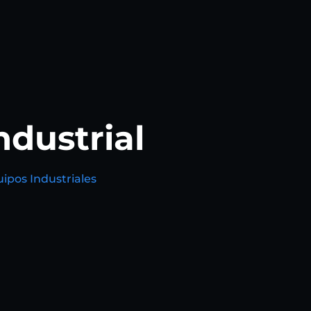
dustrial
uipos Industriales