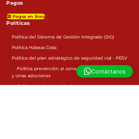
Pagos
Pagos en línea
Políticas​
Política del Sistema de Gestión Integrado (SIG)
Política Habeas Data
Política del plan estratégico de seguridad vial - PESV
Política prevención al consumo de alcohol - Drogas
Contáctanos
y otras adicciones
Política de desconexión laboral
Política de No discriminación
Delta Oil © 2023 by
GFA Digital
Facebook-f
Instagram
Youtube
Linkedin-in
Tiktok