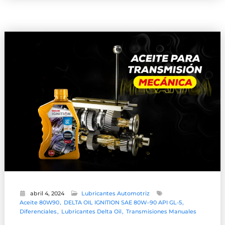
abril 4, 2024
Lubricantes Automotriz
Aceite 80W90
DELTA OIL IGNITION SAE 80W–90 API GL-5
Diferenciales
Lubricantes Delta Oil
Transmisiones Manuales