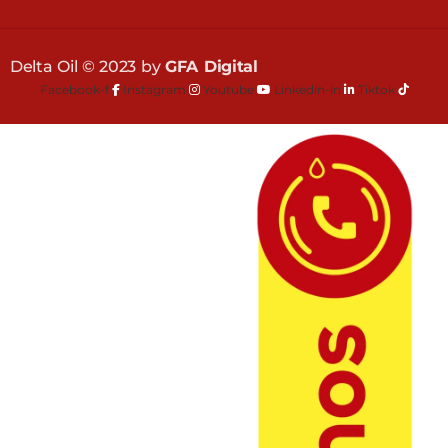
Delta Oil © 2023 by
GFA Digital
Facebook-f
Instagram
Youtube
Linkedin-in
Tiktok