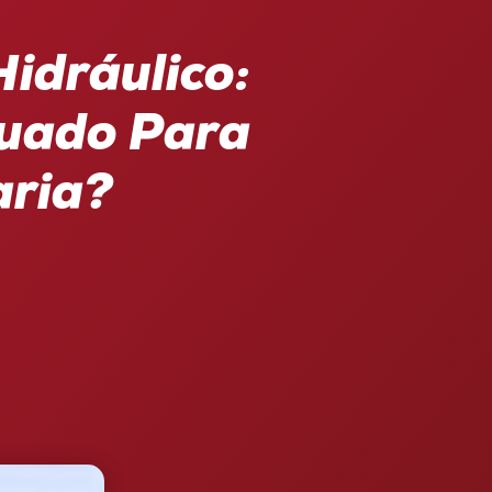
Hidráulico:
cuado Para
aria?