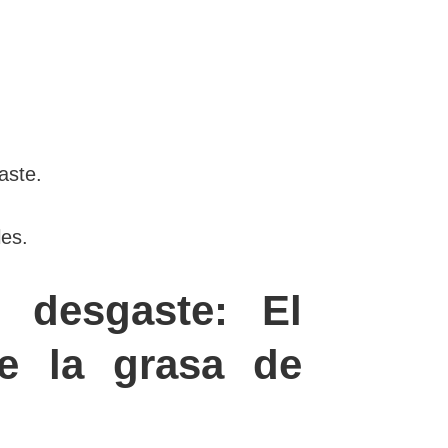
aste.
es.
l desgaste: El
e la grasa de