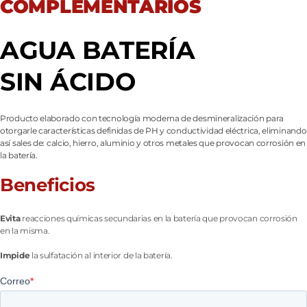
COMPLEMENTARIOS
AGUA BATERÍA
SIN ÁCIDO
Producto elaborado con tecnología moderna de desmineralización para
otorgarle características definidas de PH y conductividad eléctrica, eliminando
así sales de: calcio, hierro, aluminio y otros metales que provocan corrosión en
la batería.
Beneficios
Evita
reacciones químicas secundarias en la batería que provocan corrosión
en la misma.
Impide
la sulfatación al interior de la batería.