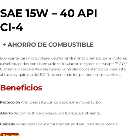
SAE 15W – 40 API
CI-4
+ AHORRO DE COMBUSTIBLE
Lubricante para motor diésel de alto rendimiento diseñado para motores
diésel equipados con sistema de recirculación de gases de escape
(E.G.R.)
.
Conserva un excelente desempeño controlando los efectos del desgaste
abrasivo y químico del E.G.R. extendiendo los periodos entre cambios.
Beneficios
Protección
Anti-Desgaste con cuidado extremo del turbo.
Ahorro
de combustible gracias a una lubricación eficiente.
Cuidado
de las piezas del motor manteniéndose libres de depósitos.
Regresar