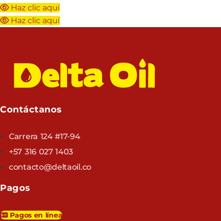
Haz clic aquí
Haz clic aquí
Contáctanos
Carrera 124 #17-94
+57 316 027 1403
contacto@deltaoil.co
Pagos
Pagos en línea