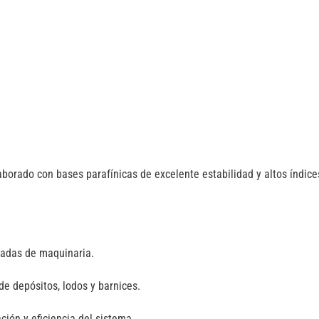
aborado con bases parafínicas de excelente estabilidad y altos índice
radas de maquinaria.
e depósitos, lodos y barnices.
ión y eficiencia del sistema.