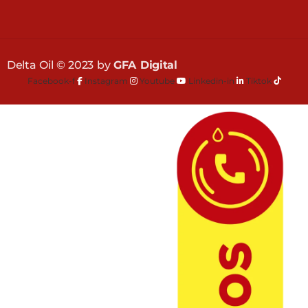
Delta Oil © 2023 by
GFA Digital
Facebook-f
Instagram
Youtube
Linkedin-in
Tiktok