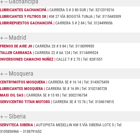
Gachancipá
LUBRICANTES GACHANCIPÁ |
CARRERA 5 # 3 80 SUR | Tel: 3212319216
LUBRICANTES Y FILTROS SK |
KM 27 VÍA BOGOTÁ TUNJA | Tel: 3115443309
LUBRIREPUESTOS GACHANCIPÁ |
CARRERA 5 # 2 84 | Tel: 3124499056
Madrid
FRENOS DE AIRE JH |
CARRERA 23 # 3 84 | Tel: 3118099935
TALLER CARRANZA |
CARRERA 22 # 6A 124 | Tel: 3114499524
INVERSIONES CAMACHO NUÑEZ |
CALLE 7 # 2 75 | Tel: 8281551
Mosquera
CENTRYMOTOS MOSQUERA |
CARRERA 5E # 16 14 | Tel: 3143075459
LUBRICANTES MOSQUERA |
CARRERA 5E # 16 89 | Tel: 3102180728
MAXI OIL SAS |
CARRERA 5E # 15 93 | Tel: 3002196754
SERVICENTRO TITAN MOTORS |
CARRERA 3E # 15 76 | Tel: 3134619815
Siberia
SERVITECA SIBERIA
|
AUTOPISTA MEDELLIN KM 5 VÍA SIBERIA LOTE 5 | Tel:
3105836966 – 3138791652