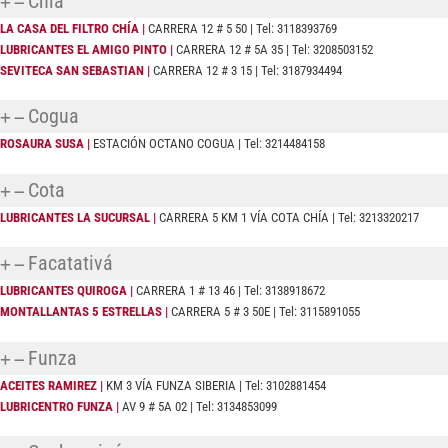
Chía
LA CASA DEL FILTRO CHÍA |
CARRERA 12 # 5 50 | Tel: 3118393769
LUBRICANTES EL AMIGO PINTO |
CARRERA 12 # 5A 35 | Tel: 3208503152
SEVITECA SAN SEBASTIAN |
CARRERA 12 # 3 15 | Tel: 3187934494
Cogua
ROSAURA SUSA |
ESTACIÓN OCTANO COGUA | Tel: 3214484158
Cota
LUBRICANTES LA SUCURSAL
|
CARRERA 5 KM 1 VÍA COTA CHÍA | Tel: 3213320217
Facatativá
LUBRICANTES QUIROGA |
CARRERA 1 # 13 46 | Tel: 3138918672
MONTALLANTAS 5 ESTRELLAS |
CARRERA 5 # 3 50E | Tel: 3115891055
Funza
ACEITES RAMIREZ |
KM 3 VÍA FUNZA SIBERIA | Tel: 3102881454
LUBRICENTRO FUNZA |
AV 9 # 5A 02 | Tel: 3134853099