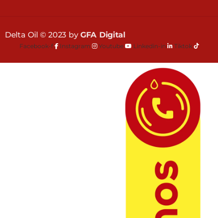
Delta Oil © 2023 by
GFA Digital
Facebook-f
Instagram
Youtube
Linkedin-in
Tiktok