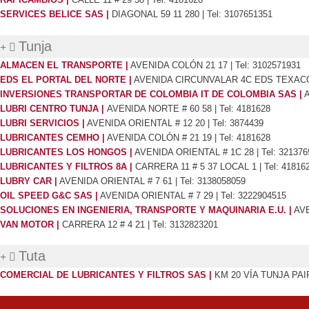
SERVICES BELICE SAS |
DIAGONAL 59 11 280 | Tel: 3107651351
Tunja
ALMACEN EL TRANSPORTE |
AVENIDA COLÓN 21 17 | Tel: 3102571931
EDS EL PORTAL DEL NORTE |
AVENIDA CIRCUNVALAR 4C EDS TEXACO |
INVERSIONES TRANSPORTAR DE COLOMBIA IT DE COLOMBIA SAS |
A
LUBRI CENTRO TUNJA |
AVENIDA NORTE # 60 58 | Tel: 4181628
LUBRI SERVICIOS |
AVENIDA ORIENTAL # 12 20 | Tel: 3874439
LUBRICANTES CEMHO |
AVENIDA COLÓN # 21 19 | Tel: 4181628
LUBRICANTES LOS HONGOS |
AVENIDA ORIENTAL # 1C 28 | Tel: 321376
LUBRICANTES Y FILTROS 8A |
CARRERA 11 # 5 37 LOCAL 1 | Tel: 41816
LUBRY CAR |
AVENIDA ORIENTAL # 7 61 | Tel: 3138058059
OIL SPEED G&C SAS |
AVENIDA ORIENTAL # 7 29 | Tel: 3222904515
SOLUCIONES EN INGENIERIA, TRANSPORTE Y MAQUINARIA E.U. |
AVE
VAN MOTOR |
CARRERA 12 # 4 21 | Tel: 3132823201
Tuta
COMERCIAL DE LUBRICANTES Y FILTROS SAS |
KM 20 VÍA TUNJA PAIPA