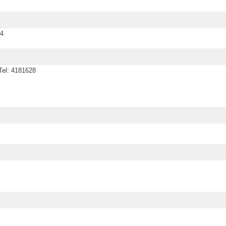
94
el: 4181628