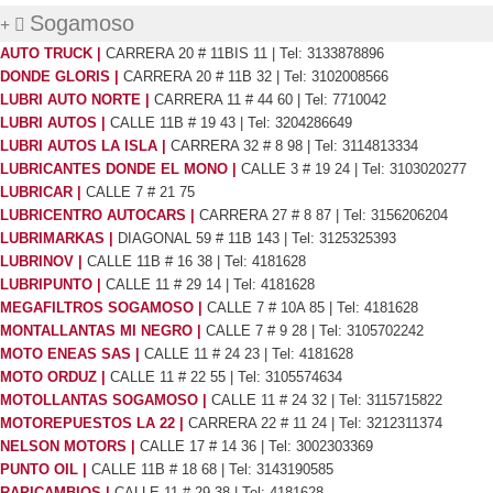
Sogamoso
AUTO TRUCK |
CARRERA 20 # 11BIS 11 | Tel: 3133878896
DONDE GLORIS |
CARRERA 20 # 11B 32 | Tel: 3102008566
LUBRI AUTO NORTE |
CARRERA 11 # 44 60 | Tel: 7710042
LUBRI AUTOS |
CALLE 11B # 19 43 | Tel: 3204286649
LUBRI AUTOS LA ISLA |
CARRERA 32 # 8 98 | Tel: 3114813334
LUBRICANTES DONDE EL MONO |
CALLE 3 # 19 24 | Tel: 3103020277
LUBRICAR |
CALLE 7 # 21 75
LUBRICENTRO AUTOCARS |
CARRERA 27 # 8 87 | Tel: 3156206204
LUBRIMARKAS |
DIAGONAL 59 # 11B 143 | Tel: 3125325393
LUBRINOV |
CALLE 11B # 16 38 | Tel: 4181628
LUBRIPUNTO |
CALLE 11 # 29 14 | Tel: 4181628
MEGAFILTROS SOGAMOSO |
CALLE 7 # 10A 85 | Tel: 4181628
MONTALLANTAS MI NEGRO |
CALLE 7 # 9 28 | Tel: 3105702242
MOTO ENEAS SAS |
CALLE 11 # 24 23 | Tel: 4181628
MOTO ORDUZ |
CALLE 11 # 22 55 | Tel: 3105574634
MOTOLLANTAS SOGAMOSO |
CALLE 11 # 24 32 | Tel: 3115715822
MOTOREPUESTOS LA 22 |
CARRERA 22 # 11 24 | Tel: 3212311374
NELSON MOTORS |
CALLE 17 # 14 36 | Tel: 3002303369
PUNTO OIL |
CALLE 11B # 18 68 | Tel: 3143190585
RAPICAMBIOS |
CALLE 11 # 29 38 | Tel: 4181628